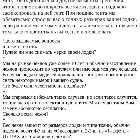
могут быть добавлены и другие элементы крепления,
чтобы полностью покрыть все части лодки и надежно
зафиксировать на ней тент. При пошиве тента мы
обязательно спросим вас о точных размерах вашей лодки,
если раньше мы не имели дела с такой моделью, а так же о
том, какого цвета ткань вы хотите использовать.
Часто задаваемые
вопросы
и
ответы
на них
Нужно ли мне снимать мерки своей лодки?
+
Мы на рынке чехлов уже более 10 лет и обычно изготовление
чехлов происходит по чертежам или имеющимся уже лекалам.
В случае редких моделей лодок наши конструкторы попросят
снять некоторые мерки вашего судна.
Что будет если чехол мне не подойдет?
+
Мы стараемся избежать таких случаев, но если такое случится,
то прислав фото на электронную почту. Мы осуществим Вам
замену абсолютно бесплатно.
Сколько весит чехол?
+
Вес чехла зависит от размеров лодки и типа ткани, обычно
изделие весит 4-7 кг из «Оксфорда» и 2-3 кг из «Таффеты»
Из ПВХ изготавливаете чехлы?