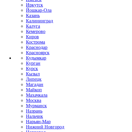
Иркутск
Йошкар-Ола
Казань
Калининград
Калуга
Кемерово
Киров
Кострома
Краснодар
Красноярск
Кудымкар
Курган
Курск
Кызыл
Липецк
Магадан
Майкоп
Махачкала
Москва
Мурманск
Назрань
Нальчик
Нарьян-Мар
Нижний Новгород