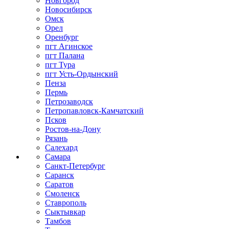
Новгород
Новосибирск
Омск
Орел
Оренбург
пгт Агинское
пгт Палана
пгт Тура
пгт Усть-Ордынский
Пенза
Пермь
Петрозаводск
Петропавловск-Камчатский
Псков
Ростов-на-Дону
Рязань
Салехард
Самара
Санкт-Петербург
Саранск
Саратов
Смоленск
Ставрополь
Сыктывкар
Тамбов