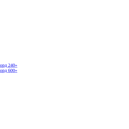
орд 240»
орд 600»