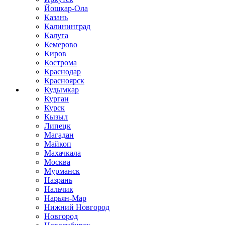
Йошкар-Ола
Казань
Калининград
Калуга
Кемерово
Киров
Кострома
Краснодар
Красноярск
Кудымкар
Курган
Курск
Кызыл
Липецк
Магадан
Майкоп
Махачкала
Москва
Мурманск
Назрань
Нальчик
Нарьян-Мар
Нижний Новгород
Новгород