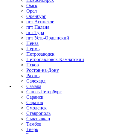
Новосибирск
Омск
Орел
Оренбург
пгт Агинское
пгт Палана
пгт Тура
пгт Усть-Ордынский
Пенза
Пермь
Петрозаводск
Петропавловск-Камчатский
Псков
Ростов-на-Дону
Рязань
Салехард
Самара
Санкт-Петербург
Саранск
Саратов
Смоленск
Ставрополь
Сыктывкар
Тамбов
Тверь